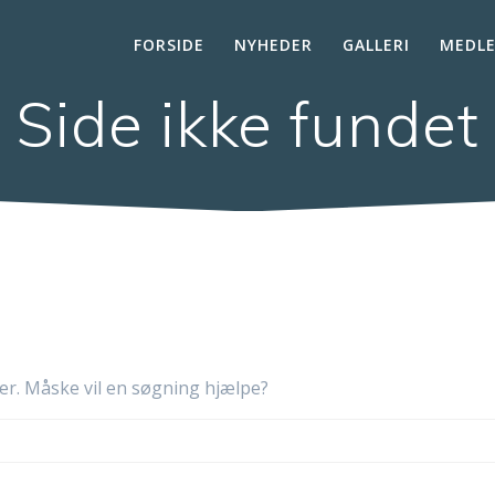
FORSIDE
NYHEDER
GALLERI
MEDL
Side ikke fundet
efter. Måske vil en søgning hjælpe?