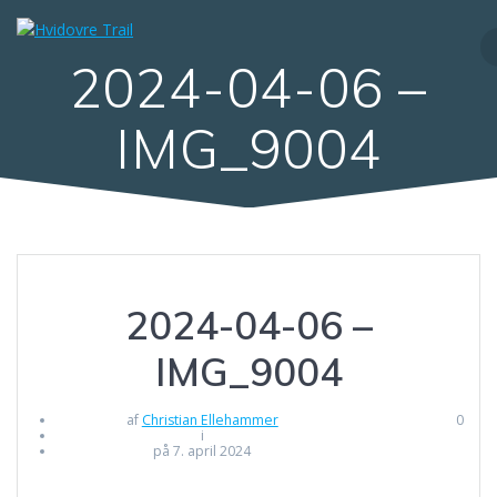
Skip
to
content
2024-04-06 –
IMG_9004
2024-04-06 –
IMG_9004
af
Christian Ellehammer
0
i
på 7. april 2024