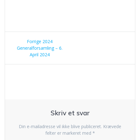
Indlægsnavigation
Forrige
Forrige
2024
indlæg:
Generalforsamling – 6.
April 2024
Skriv et svar
Din e-mailadresse vil ikke blive publiceret.
Krævede
felter er markeret med
*