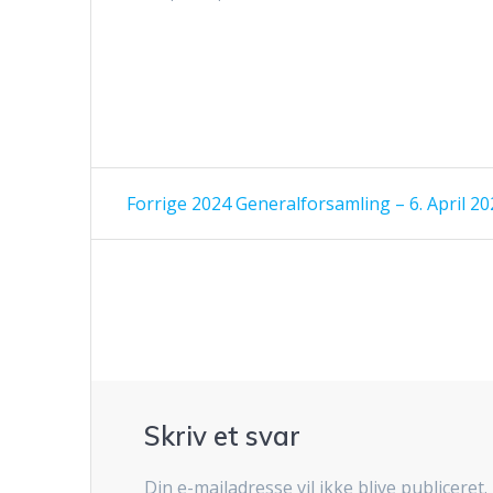
Indlægsnavigation
Forrige
Forrige
2024 Generalforsamling – 6. April 20
indlæg:
Skriv et svar
Din e-mailadresse vil ikke blive publiceret.