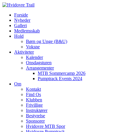
Skip
to
Forside
content
Nyheder
Galleri
Medlemsskab
Hold
Børn og Unge (B&U)
Voksne
Aktiviteter
Kalender
Onsdagsturen
Arrangementer
MTB Sommercamp 2026
Pumptrack Events 2024
Om
Kontakt
Find Os
Klubben
Frivillige
Instruktører
Bestyrelse
Sponsorer
Hvidovre MTB Spor
Hvidovre Pumptrack