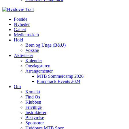
Forside
Nyheder
Galleri
Medlemsskab
Hold
Børn og Unge (B&U)
Voksne
Aktiviteter
Kalender
Onsdagsturen
Arrangementer
MTB Sommercamp 2026
Pumptrack Events 2024
Om
Kontakt
Find Os
Klubben
Frivillige
Instruktører
Bestyrelse
Sponsorer
Hvidovre MTB Spor