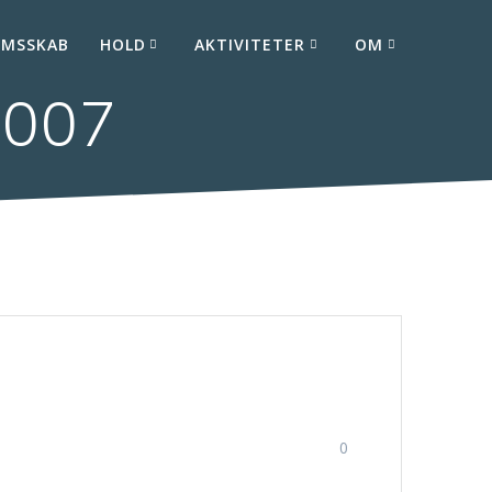
EMSSKAB
HOLD
AKTIVITETER
OM
9007
0