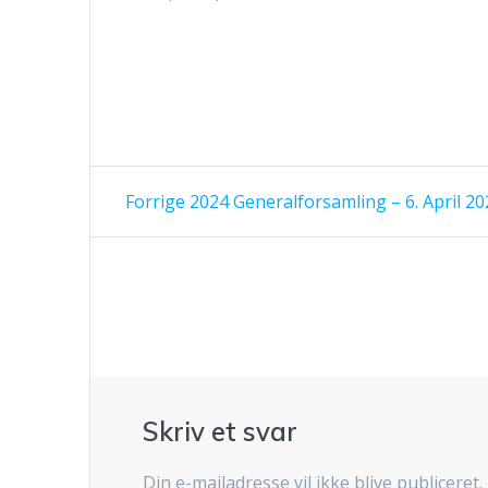
Indlægsnavigation
Forrige
Forrige
2024 Generalforsamling – 6. April 20
indlæg:
Skriv et svar
Din e-mailadresse vil ikke blive publiceret.