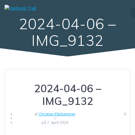
Skip
to
content
2024-04-06 –
IMG_9132
2024-04-06 –
IMG_9132
af
Christian Ellehammer
0
i
på 7. april 2024