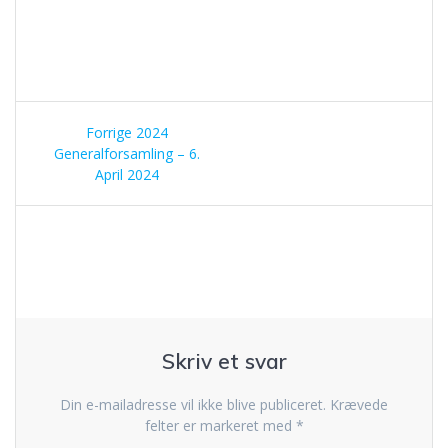
Indlægsnavigation
Forrige
Forrige
2024
indlæg:
Generalforsamling – 6.
April 2024
Skriv et svar
Din e-mailadresse vil ikke blive publiceret.
Krævede
felter er markeret med
*